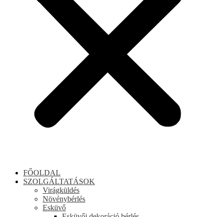
FŐOLDAL
SZOLGÁLTATÁSOK
Virágküldés
Növénybérlés
Esküvő
Esküvői dekoráció bérlés