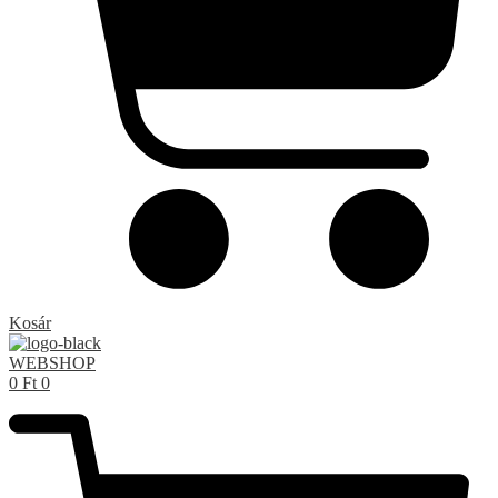
Kosár
WEBSHOP
0
Ft
0