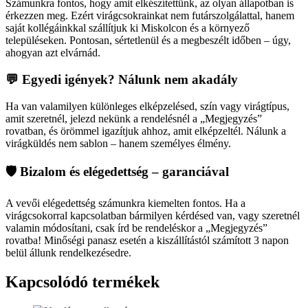
Számunkra fontos, hogy amit elkészítettünk, az olyan állapotban is
érkezzen meg. Ezért virágcsokrainkat nem futárszolgálattal, hanem
saját kollégáinkkal szállítjuk ki Miskolcon és a környező
településeken. Pontosan, sértetlenül és a megbeszélt időben – úgy,
ahogyan azt elvárnád.
💬 Egyedi igények? Nálunk nem akadály
Ha van valamilyen különleges elképzelésed, szín vagy virágtípus,
amit szeretnél, jelezd nekünk a rendelésnél a „Megjegyzés”
rovatban, és örömmel igazítjuk ahhoz, amit elképzeltél. Nálunk a
virágküldés nem sablon – hanem személyes élmény.
🛡️ Bizalom és elégedettség – garanciával
A vevői elégedettség számunkra kiemelten fontos. Ha a
virágcsokorral kapcsolatban bármilyen kérdésed van, vagy szeretnél
valamin módosítani, csak írd be rendeléskor a „Megjegyzés”
rovatba! Minőségi panasz esetén a kiszállítástól számított 3 napon
belül állunk rendelkezésedre.
Kapcsolódó termékek