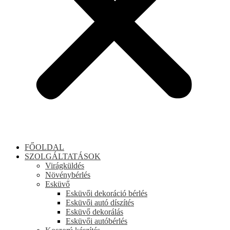
FŐOLDAL
SZOLGÁLTATÁSOK
Virágküldés
Növénybérlés
Esküvő
Esküvői dekoráció bérlés
Esküvői autó díszítés
Esküvő dekorálás
Esküvői autóbérlés