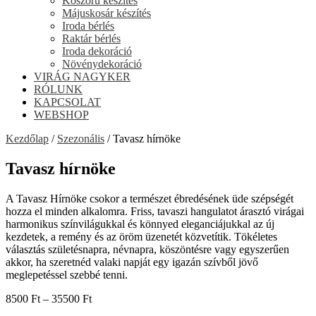
Koszorú készítés
Májuskosár készítés
Iroda bérlés
Raktár bérlés
Iroda dekoráció
Növénydekoráció
VIRÁG NAGYKER
RÓLUNK
KAPCSOLAT
WEBSHOP
Kezdőlap
/
Szezonális
/ Tavasz hírnöke
Tavasz hírnöke
A Tavasz Hírnöke csokor a természet ébredésének üde szépségét
hozza el minden alkalomra. Friss, tavaszi hangulatot árasztó virágai
harmonikus színvilágukkal és könnyed eleganciájukkal az új
kezdetek, a remény és az öröm üzenetét közvetítik. Tökéletes
választás születésnapra, névnapra, köszöntésre vagy egyszerűen
akkor, ha szeretnéd valaki napját egy igazán szívből jövő
meglepetéssel szebbé tenni.
Ártartomány:
8500
Ft
–
35500
Ft
8500 Ft