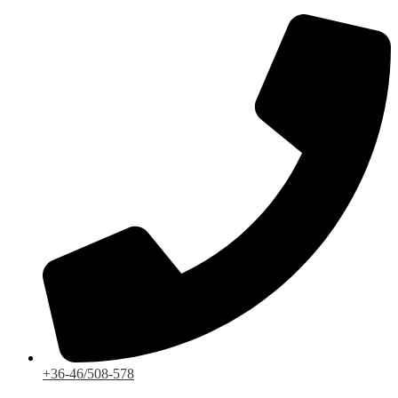
Ugrás
a
tartalomhoz
+36-46/508-578