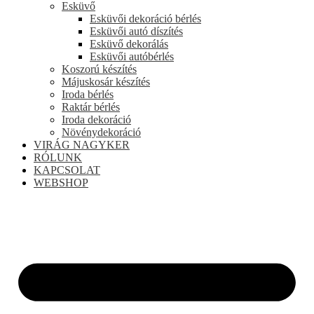
Esküvő
Esküvői dekoráció bérlés
Esküvői autó díszítés
Esküvő dekorálás
Esküvői autóbérlés
Koszorú készítés
Májuskosár készítés
Iroda bérlés
Raktár bérlés
Iroda dekoráció
Növénydekoráció
VIRÁG NAGYKER
RÓLUNK
KAPCSOLAT
WEBSHOP