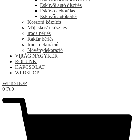
Esküvői autó díszítés
Esküvő dekorálás
Esküvői autóbérlés
Koszorú készítés
Májuskosár készítés
Iroda bérlés
Raktár bérlés
Iroda dekoráció
Növénydekoráció
VIRÁG NAGYKER
RÓLUNK
KAPCSOLAT
WEBSHOP
WEBSHOP
0
Ft
0