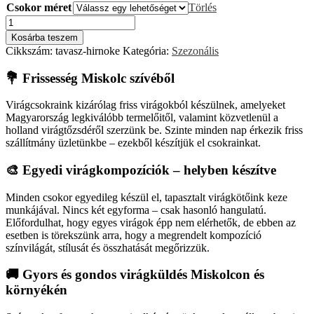
Csokor méret
-
Törlés
35500 Ft
Tavasz
hírnöke
Kosárba teszem
mennyiség
Cikkszám:
tavasz-hirnoke
Kategória:
Szezonális
💐 Frissesség Miskolc szívéből
Virágcsokraink kizárólag friss virágokból készülnek, amelyeket
Magyarország legkiválóbb termelőitől, valamint közvetlenül a
holland virágtőzsdéről szerzünk be. Szinte minden nap érkezik friss
szállítmány üzletünkbe – ezekből készítjük el csokrainkat.
🎨 Egyedi virágkompozíciók – helyben készítve
Minden csokor egyedileg készül el, tapasztalt virágkötőink keze
munkájával. Nincs két egyforma – csak hasonló hangulatú.
Előfordulhat, hogy egyes virágok épp nem elérhetők, de ebben az
esetben is törekszünk arra, hogy a megrendelt kompozíció
színvilágát, stílusát és összhatását megőrizzük.
🚚 Gyors és gondos virágküldés Miskolcon és
környékén