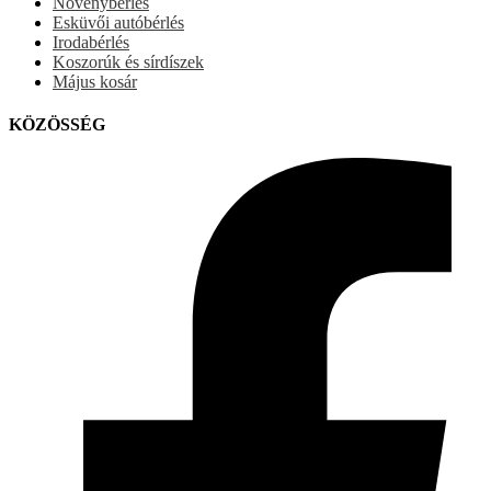
Növénybérlés
Esküvői autóbérlés
Irodabérlés
Koszorúk és sírdíszek
Május kosár
KÖZÖSSÉG