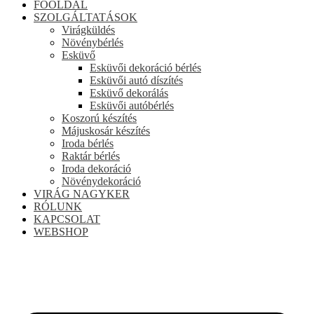
FŐOLDAL
SZOLGÁLTATÁSOK
Virágküldés
Növénybérlés
Esküvő
Esküvői dekoráció bérlés
Esküvői autó díszítés
Esküvő dekorálás
Esküvői autóbérlés
Koszorú készítés
Májuskosár készítés
Iroda bérlés
Raktár bérlés
Iroda dekoráció
Növénydekoráció
VIRÁG NAGYKER
RÓLUNK
KAPCSOLAT
WEBSHOP