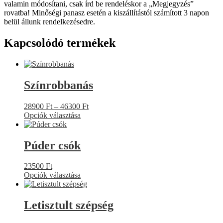
valamin módosítani, csak írd be rendeléskor a „Megjegyzés”
rovatba! Minőségi panasz esetén a kiszállítástól számított 3 napon
belül állunk rendelkezésedre.
Kapcsolódó termékek
Színrobbanás
Ártartomány:
28900
Ft
–
46300
Ft
28900 Ft
Opciók választása
Ennek
-
a
46300 Ft
terméknek
Púder csók
több
variációja
23500
Ft
van.
Opciók választása
A
Ennek
változatok
a
a
terméknek
Letisztult szépség
termékoldalon
több
választhatók
variációja
ki