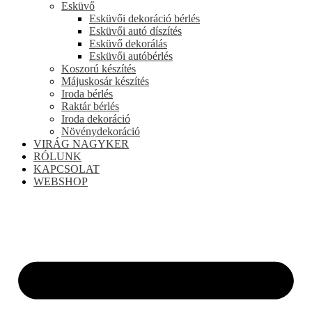
Esküvő
Esküvői dekoráció bérlés
Esküvői autó díszítés
Esküvő dekorálás
Esküvői autóbérlés
Koszorú készítés
Májuskosár készítés
Iroda bérlés
Raktár bérlés
Iroda dekoráció
Növénydekoráció
VIRÁG NAGYKER
RÓLUNK
KAPCSOLAT
WEBSHOP