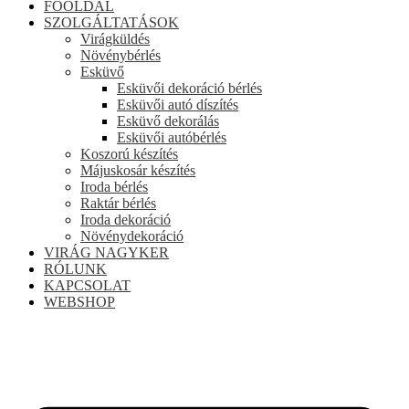
FŐOLDAL
SZOLGÁLTATÁSOK
Virágküldés
Növénybérlés
Esküvő
Esküvői dekoráció bérlés
Esküvői autó díszítés
Esküvő dekorálás
Esküvői autóbérlés
Koszorú készítés
Májuskosár készítés
Iroda bérlés
Raktár bérlés
Iroda dekoráció
Növénydekoráció
VIRÁG NAGYKER
RÓLUNK
KAPCSOLAT
WEBSHOP