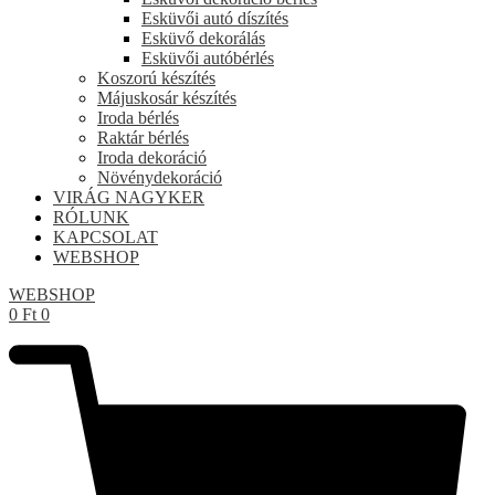
Esküvői autó díszítés
Esküvő dekorálás
Esküvői autóbérlés
Koszorú készítés
Májuskosár készítés
Iroda bérlés
Raktár bérlés
Iroda dekoráció
Növénydekoráció
VIRÁG NAGYKER
RÓLUNK
KAPCSOLAT
WEBSHOP
WEBSHOP
0
Ft
0