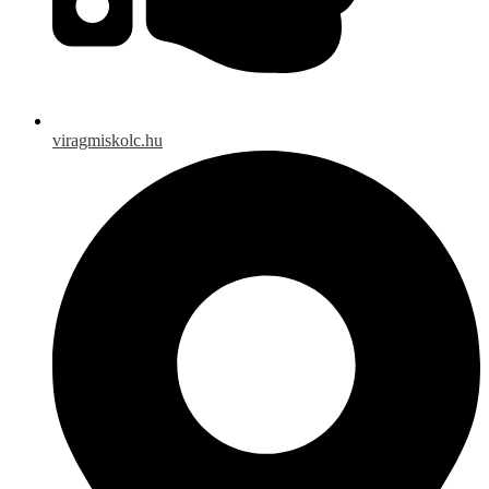
viragmiskolc.hu