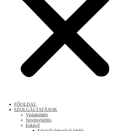
FŐOLDAL
SZOLGÁLTATÁSOK
Virágküldés
Növénybérlés
Esküvő
Esküvői dekoráció bérlés