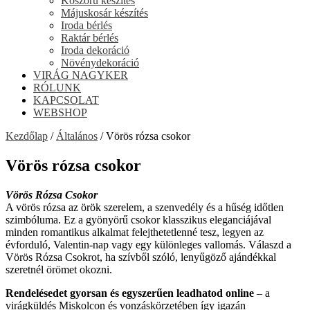
Koszorú készítés
Májuskosár készítés
Iroda bérlés
Raktár bérlés
Iroda dekoráció
Növénydekoráció
VIRÁG NAGYKER
RÓLUNK
KAPCSOLAT
WEBSHOP
Kezdőlap
/
Általános
/ Vörös rózsa csokor
Vörös rózsa csokor
Vörös Rózsa Csokor
A vörös rózsa az örök szerelem, a szenvedély és a hűség időtlen
szimbóluma. Ez a gyönyörű csokor klasszikus eleganciájával
minden romantikus alkalmat felejthetetlenné tesz, legyen az
évforduló, Valentin-nap vagy egy különleges vallomás. Válaszd a
Vörös Rózsa Csokrot, ha szívből szóló, lenyűgöző ajándékkal
szeretnél örömet okozni.
Rendelésedet gyorsan és egyszerűen leadhatod online
– a
virágküldés Miskolcon és vonzáskörzetében így igazán