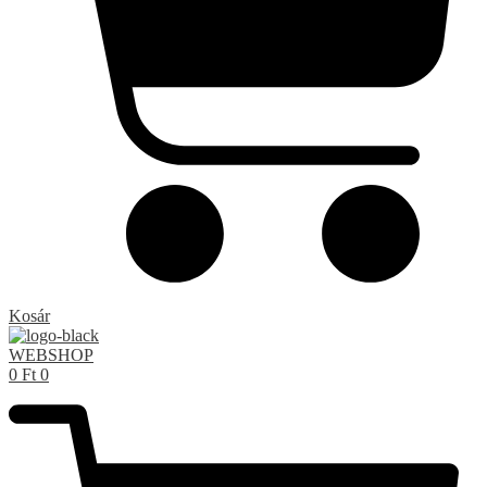
Kosár
WEBSHOP
0
Ft
0