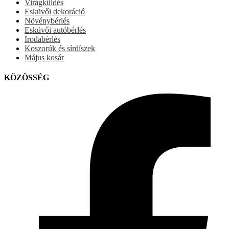
Virágküldés
Esküvői dekoráció
Növénybérlés
Esküvői autóbérlés
Irodabérlés
Koszorúk és sírdíszek
Május kosár
KÖZÖSSÉG