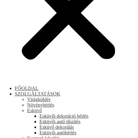
FŐOLDAL
SZOLGÁLTATÁSOK
Virágküldés
Növénybérlés
Esküvő
Esküvői dekoráció bérlés
Esküvői autó díszítés
Esküvő dekorálás
Esküvői autóbérlés