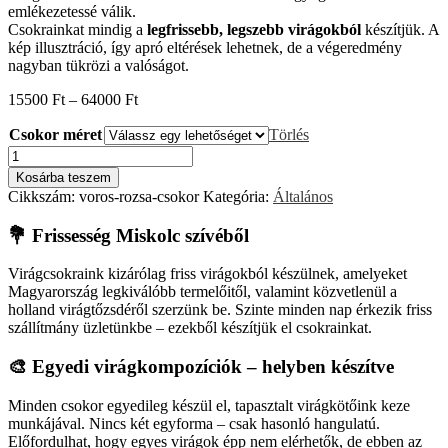
emlékezetessé válik.
Csokrainkat mindig a
legfrissebb, legszebb virágokból
készítjük. A
kép illusztráció, így apró eltérések lehetnek, de a végeredmény
nagyban tükrözi a valóságot.
Ártartomány:
15500
Ft
–
64000
Ft
15500 Ft
Csokor méret
-
Törlés
64000 Ft
Vörös
rózsa
Kosárba teszem
csokor
Cikkszám:
voros-rozsa-csokor
Kategória:
Általános
mennyiség
💐 Frissesség Miskolc szívéből
Virágcsokraink kizárólag friss virágokból készülnek, amelyeket
Magyarország legkiválóbb termelőitől, valamint közvetlenül a
holland virágtőzsdéről szerzünk be. Szinte minden nap érkezik friss
szállítmány üzletünkbe – ezekből készítjük el csokrainkat.
🎨 Egyedi virágkompozíciók – helyben készítve
Minden csokor egyedileg készül el, tapasztalt virágkötőink keze
munkájával. Nincs két egyforma – csak hasonló hangulatú.
Előfordulhat, hogy egyes virágok épp nem elérhetők, de ebben az