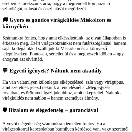
esetben is törekszünk arra, hogy a megrendelt kompozíció
színvilágát, stílusát és összhatását megőrizzük.
🚚 Gyors és gondos virágküldés Miskolcon és
környékén
Számunkra fontos, hogy amit elkészítettünk, az olyan állapotban is
érkezzen meg. Ezért virágcsokrainkat nem futárszolgálattal, hanem
saját kollégáinkkal szállítjuk ki Miskolcon és a környező
településeken. Pontosan, sértetlenül és a megbeszélt időben – úgy,
ahogyan azt elvárnád.
💬 Egyedi igények? Nálunk nem akadály
Ha van valamilyen különleges elképzelésed, szín vagy virágtípus,
amit szeretnél, jelezd nekünk a rendelésnél a „Megjegyzés”
rovatban, és örömmel igazítjuk ahhoz, amit elképzeltél. Nálunk a
virágküldés nem sablon – hanem személyes élmény.
🛡️ Bizalom és elégedettség – garanciával
A vevői elégedettség számunkra kiemelten fontos. Ha a
virágcsokorral kapcsolatban bármilyen kérdésed van, vagy szeretnél