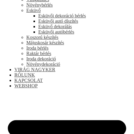
Növénybérlés
Esküvő
Esküvői dekoráció bérlés
Esküvői autó díszítés
Esküvő dekorálás
Esküvői autóbérlés
Koszorú készítés
Májuskosár készítés
Iroda bérlés
Raktár bérlés
Iroda dekoráció
Növénydekoráció
VIRÁG NAGYKER
RÓLUNK
KAPCSOLAT
WEBSHOP