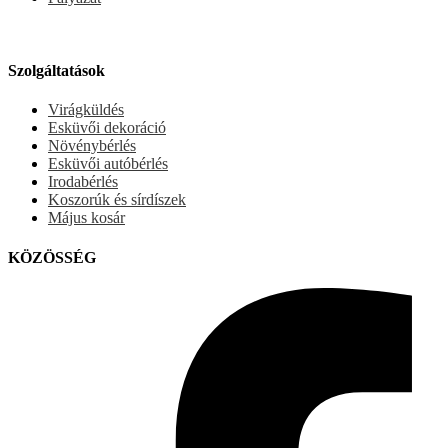
Szolgáltatások
Virágküldés
Esküvői dekoráció
Növénybérlés
Esküvői autóbérlés
Irodabérlés
Koszorúk és sírdíszek
Május kosár
KÖZÖSSÉG