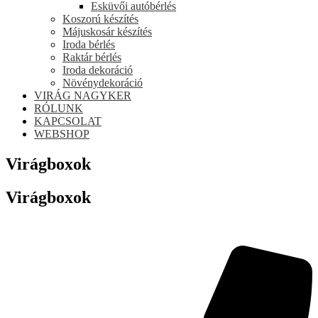
Esküvői autóbérlés
Koszorú készítés
Májuskosár készítés
Iroda bérlés
Raktár bérlés
Iroda dekoráció
Növénydekoráció
VIRÁG NAGYKER
RÓLUNK
KAPCSOLAT
WEBSHOP
Virágboxok
Virágboxok