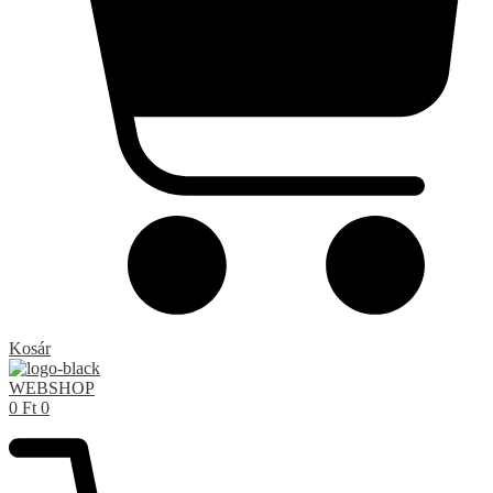
Kosár
WEBSHOP
0
Ft
0