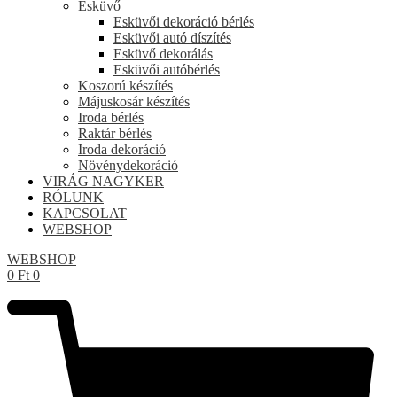
Esküvő
Esküvői dekoráció bérlés
Esküvői autó díszítés
Esküvő dekorálás
Esküvői autóbérlés
Koszorú készítés
Májuskosár készítés
Iroda bérlés
Raktár bérlés
Iroda dekoráció
Növénydekoráció
VIRÁG NAGYKER
RÓLUNK
KAPCSOLAT
WEBSHOP
WEBSHOP
0
Ft
0