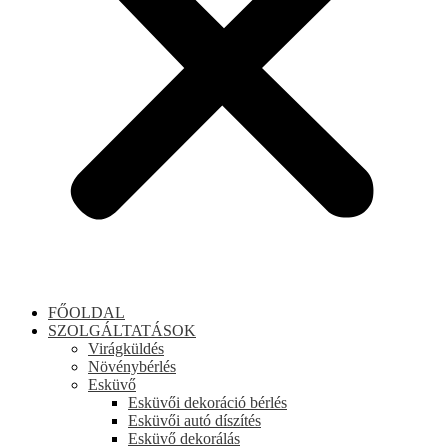
FŐOLDAL
SZOLGÁLTATÁSOK
Virágküldés
Növénybérlés
Esküvő
Esküvői dekoráció bérlés
Esküvői autó díszítés
Esküvő dekorálás