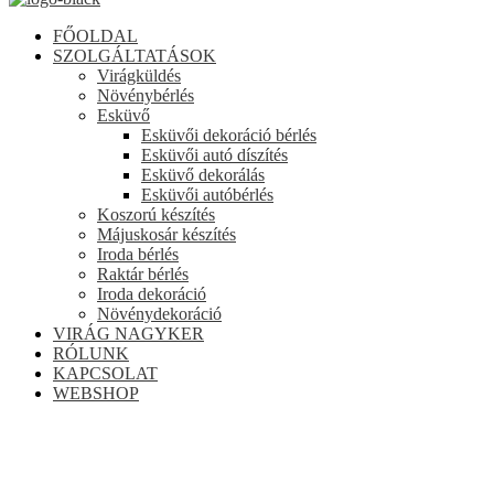
FŐOLDAL
SZOLGÁLTATÁSOK
Virágküldés
Növénybérlés
Esküvő
Esküvői dekoráció bérlés
Esküvői autó díszítés
Esküvő dekorálás
Esküvői autóbérlés
Koszorú készítés
Májuskosár készítés
Iroda bérlés
Raktár bérlés
Iroda dekoráció
Növénydekoráció
VIRÁG NAGYKER
RÓLUNK
KAPCSOLAT
WEBSHOP