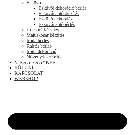
Esküvő
Esküvői dekoráció bérlés
Esküvői autó díszítés
Esküvő dekorálás
Esküvői autóbérlés
Koszorú készítés
Májuskosár készítés
Iroda bérlés
Raktár bérlés
Iroda dekoráció
Növénydekoráció
VIRÁG NAGYKER
RÓLUNK
KAPCSOLAT
WEBSHOP