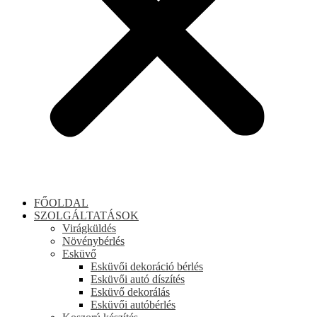
FŐOLDAL
SZOLGÁLTATÁSOK
Virágküldés
Növénybérlés
Esküvő
Esküvői dekoráció bérlés
Esküvői autó díszítés
Esküvő dekorálás
Esküvői autóbérlés