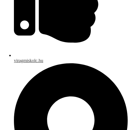
viragmiskolc.hu