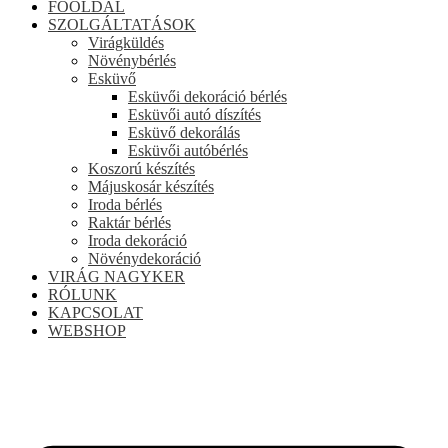
FŐOLDAL
SZOLGÁLTATÁSOK
Virágküldés
Növénybérlés
Esküvő
Esküvői dekoráció bérlés
Esküvői autó díszítés
Esküvő dekorálás
Esküvői autóbérlés
Koszorú készítés
Májuskosár készítés
Iroda bérlés
Raktár bérlés
Iroda dekoráció
Növénydekoráció
VIRÁG NAGYKER
RÓLUNK
KAPCSOLAT
WEBSHOP