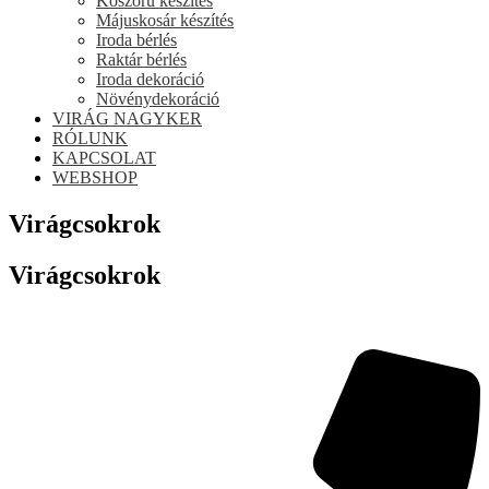
Koszorú készítés
Májuskosár készítés
Iroda bérlés
Raktár bérlés
Iroda dekoráció
Növénydekoráció
VIRÁG NAGYKER
RÓLUNK
KAPCSOLAT
WEBSHOP
Virágcsokrok
Virágcsokrok