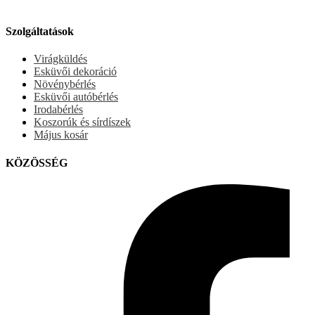
Szolgáltatások
Virágküldés
Esküvői dekoráció
Növénybérlés
Esküvői autóbérlés
Irodabérlés
Koszorúk és sírdíszek
Május kosár
KÖZÖSSÉG