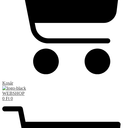
Kosár
WEBSHOP
0
Ft
0