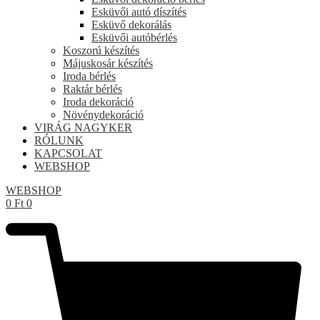
Esküvői autó díszítés
Esküvő dekorálás
Esküvői autóbérlés
Koszorú készítés
Májuskosár készítés
Iroda bérlés
Raktár bérlés
Iroda dekoráció
Növénydekoráció
VIRÁG NAGYKER
RÓLUNK
KAPCSOLAT
WEBSHOP
WEBSHOP
0
Ft
0