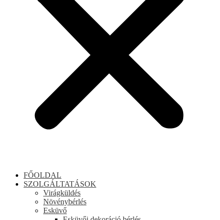
FŐOLDAL
SZOLGÁLTATÁSOK
Virágküldés
Növénybérlés
Esküvő
Esküvői dekoráció bérlés