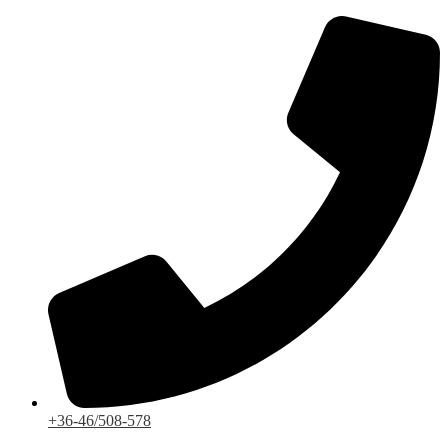
Ugrás
a
tartalomhoz
+36-46/508-578